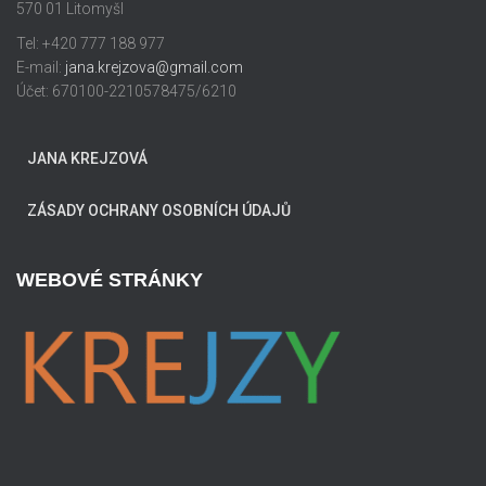
570 01 Litomyšl
Tel: +420 777 188 977
E-mail:
jana.krejzova@gmail.com
Účet: 670100-2210578475/6210
JANA KREJZOVÁ
ZÁSADY OCHRANY OSOBNÍCH ÚDAJŮ
WEBOVÉ STRÁNKY