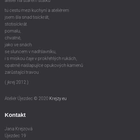
ateliér na starém statku
tu cestu mezi kuchyní a ateliérem
jsem šla snad tisíckrát,
stotisíckrát
pomalu,
chvatně,
jako ve snách
se sluncem v nadhlavníku,
i s miskou čaje v prokřehlých rukách,
opatrně našlapujíce opukových kamenů
zarůstající travou
( jkrej 2012 )
Ateliér Újezdec © 2020
Krejzy.eu
Kontakt
Jana Krejzová
Újezdec 19