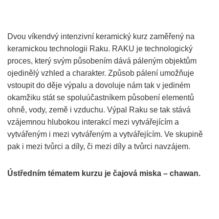
Dvou víkendvý intenzivní keramický kurz zaměřený na
keramickou technologii Raku. RAKU je technologický
proces, který svým působením dává páleným objektům
ojedinělý vzhled a charakter. Způsob pálení umožňuje
vstoupit do děje výpalu a dovoluje nám tak v jediném
okamžiku stát se spoluúčastníkem působení elementů
ohně, vody, země i vzduchu. Výpal Raku se tak stává
vzájemnou hlubokou interakcí mezi vytvářejícím a
vytvářeným i mezi vytvářeným a vytvářejícím. Ve skupině
pak i mezi tvůrci a díly, či mezi díly a tvůrci navzájem.
Ústředním tématem kurzu je čajová miska – chawan.