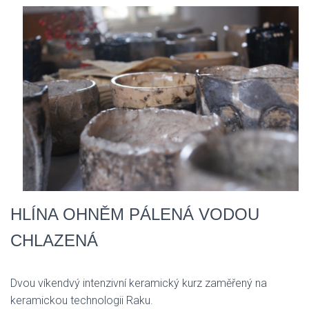
HLÍNA OHNĚM PÁLENÁ VODOU
CHLAZENÁ
Dvou víkendvý intenzivní keramický kurz zaměřený na
keramickou technologii Raku.