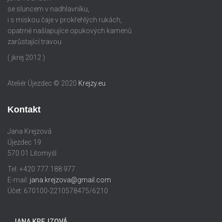
se sluncem v nadhlavníku,
i s miskou čaje v prokřehlých rukách,
opatrně našlapujíce opukových kamenů
zarůstající travou
( jkrej 2012 )
Ateliér Újezdec © 2020
Krejzy.eu
Kontakt
Jana Krejzová
Újezdec 19
570 01 Litomyšl
Tel: +420 777 188 977
E-mail:
jana.krejzova@gmail.com
Účet: 670100-2210578475/6210
JANA KREJZOVÁ