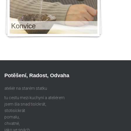
Konvice
Potěšení, Radost, Odvaha
ateliér na starém statku
tu cestu mezi kuchyní a ateliérem
jsem šla snad tisíckrát,
stotisíckrát
pomalu,
chvatně,
jako ve snách