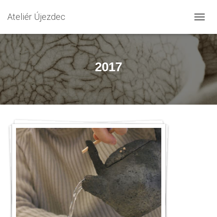
Ateliér Újezdec
P
Ř
E
P
N
2017
O
U
T
N
A
V
I
G
A
C
I